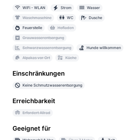
WiFi - WLAN
Strom
Wasser
Waschmaschine
WC
Dusche
Feuerstelle
Hofladen
Grauwasserentsorgung
Schwarzwasserentsorgung
Hunde willkommen
Alpakas vor Ort
Küche
Einschränkungen
Keine Schmutzwasserentsorgung
Erreichbarkeit
Erfordert Allrad
Geeignet für