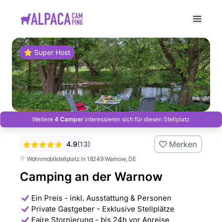
e menu
⭐ Super Host
Weitere
4 Camper
interessieren sich für diesen Stellplatz
Merken
4.9
(
13
)
Wohnmobilstellplatz in 18249 Warnow
, DE
Camping an der Warnow
Ein Preis - inkl. Ausstattung & Personen
Private Gastgeber - Exklusive Stellplätze
Faire Stornierung - bis 24h vor Anreise