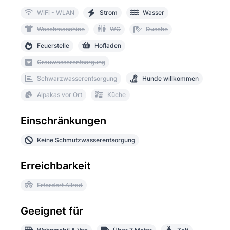
WiFi - WLAN
Strom
Wasser
Waschmaschine
WC
Dusche
Feuerstelle
Hofladen
Grauwasserentsorgung
Schwarzwasserentsorgung
Hunde willkommen
Alpakas vor Ort
Küche
Einschränkungen
Keine Schmutzwasserentsorgung
Erreichbarkeit
Erfordert Allrad
Geeignet für