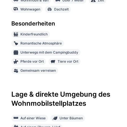
Wohnmobil & Van
Über 7 Meter
Zelt
Wohnwagen
Dachzelt
Besonderheiten
Kinderfreundlich
Romantische Atmosphäre
Unterwegs mit dem Campingbuddy
Pferde vor Ort
Tiere vor Ort
Gemeinsam verreisen
Lage & direkte Umgebung des
Wohnmobilstellplatzes
Auf einer Wiese
Unter Bäumen