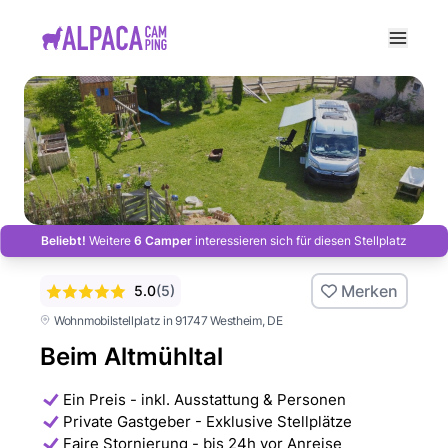
e menu
Beliebt!
Weitere
6 Camper
interessieren sich für diesen Stellplatz
Merken
5.0
(
5
)
Wohnmobilstellplatz in 91747 Westheim
, DE
Beim Altmühltal
Ein Preis - inkl. Ausstattung & Personen
Private Gastgeber - Exklusive Stellplätze
Faire Stornierung - bis 24h vor Anreise