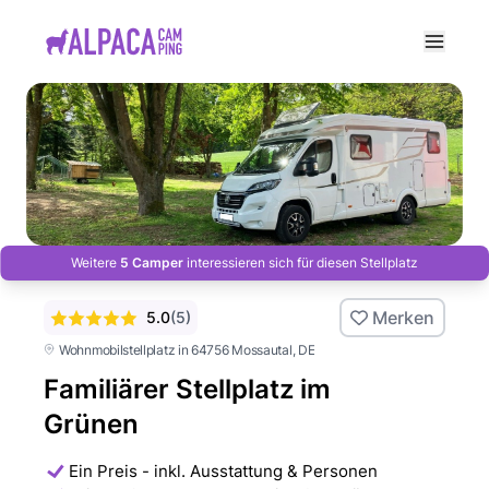
e menu
Weitere
5 Camper
interessieren sich für diesen Stellplatz
Merken
5.0
(
5
)
Wohnmobilstellplatz in 64756 Mossautal
, DE
Familiärer Stellplatz im
Grünen
Ein Preis - inkl. Ausstattung & Personen