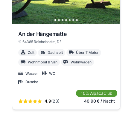
An der Hängematte
64385 Reichelsheim
, DE
Zelt
Dachzelt
Über 7 Meter
Wohnmobil & Van
Wohnwagen
Wasser
WC
Dusche
10% AlpacaClub
4.9
(23)
40,90
€
/ Nacht