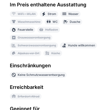
Im Preis enthaltene Ausstattung
WiFi - WLAN
Strom
Wasser
Waschmaschine
WC
Dusche
Feuerstelle
Hofladen
Grauwasserentsorgung
Schwarzwasserentsorgung
Hunde willkommen
Alpakas vor Ort
Küche
Einschränkungen
Keine Schmutzwasserentsorgung
Erreichbarkeit
Erfordert Allrad
Geeignet für