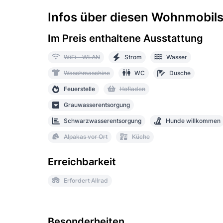
Infos über diesen Wohnmobilst
Im Preis enthaltene Ausstattung
WiFi - WLAN
Strom
Wasser
Waschmaschine
WC
Dusche
Feuerstelle
Hofladen
Grauwasserentsorgung
Schwarzwasserentsorgung
Hunde willkommen
Alpakas vor Ort
Küche
Erreichbarkeit
Erfordert Allrad
Besonderheiten