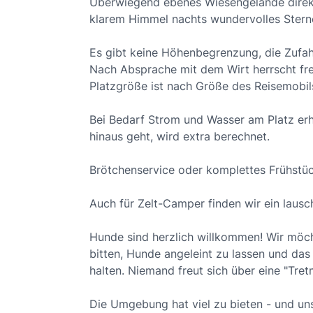
Überwiegend ebenes Wiesengelände direkt 
klarem Himmel nachts wundervolles Ster
Es gibt keine Höhenbegrenzung, die Zufahr
Nach Absprache mit dem Wirt herrscht frei
Platzgröße ist nach Größe des Reisemobils
Bei Bedarf Strom und Wasser am Platz erhä
hinaus geht, wird extra berechnet.
Brötchenservice oder komplettes Frühstüc
Auch für Zelt-Camper finden wir ein lausc
Hunde sind herzlich willkommen! Wir möch
bitten, Hunde angeleint zu lassen und da
halten. Niemand freut sich über eine "Tr
Die Umgebung hat viel zu bieten - und uns