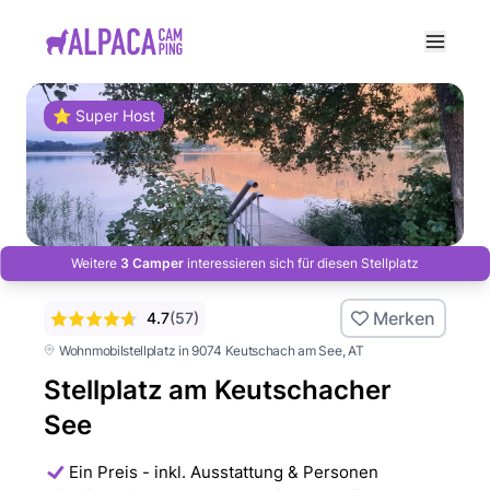
e menu
⭐ Super Host
Weitere
3 Camper
interessieren sich für diesen Stellplatz
Merken
4.7
(
57
)
Wohnmobilstellplatz in 9074 Keutschach am See
, AT
Stellplatz am Keutschacher
See
Ein Preis - inkl. Ausstattung & Personen