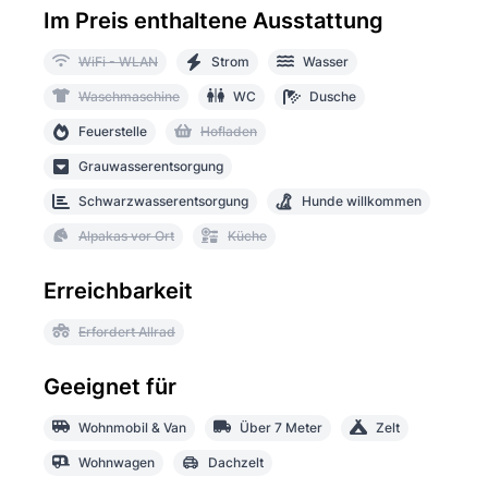
Im Preis enthaltene Ausstattung
WiFi - WLAN
Strom
Wasser
Waschmaschine
WC
Dusche
Feuerstelle
Hofladen
Grauwasserentsorgung
Schwarzwasserentsorgung
Hunde willkommen
Alpakas vor Ort
Küche
Erreichbarkeit
Erfordert Allrad
Geeignet für
Wohnmobil & Van
Über 7 Meter
Zelt
Wohnwagen
Dachzelt