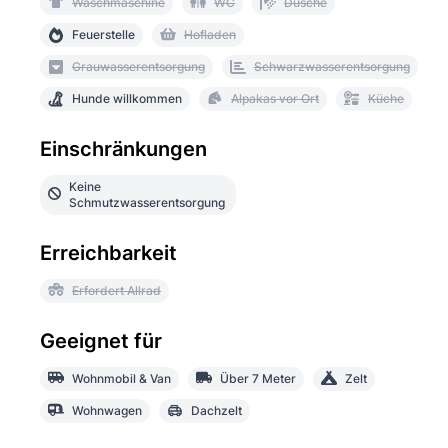
Waschmaschine
WC
Dusche
Feuerstelle
Hofladen
Grauwasserentsorgung
Schwarzwasserentsorgung
Hunde willkommen
Alpakas vor Ort
Küche
Einschränkungen
Keine
Schmutzwasserentsorgung
Erreichbarkeit
Erfordert Allrad
Geeignet für
Wohnmobil & Van
Über 7 Meter
Zelt
Wohnwagen
Dachzelt