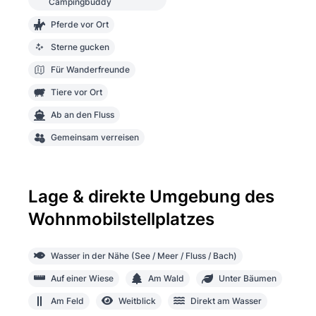
Campingbuddy
Pferde vor Ort
Sterne gucken
Für Wanderfreunde
Tiere vor Ort
Ab an den Fluss
Gemeinsam verreisen
Lage & direkte Umgebung des
Wohnmobilstellplatzes
Wasser in der Nähe (See / Meer / Fluss / Bach)
Auf einer Wiese
Am Wald
Unter Bäumen
Am Feld
Weitblick
Direkt am Wasser