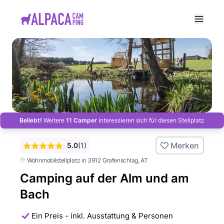
e menu
Beliebt!
Weitere
11 Camper
interessieren sich für diesen Stellplatz
Merken
5.0
(
1
)
Wohnmobilstellplatz in 3912 Grafenschlag
, AT
Camping auf der Alm und am
Bach
Ein Preis - inkl. Ausstattung & Personen