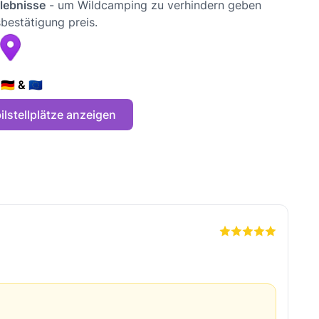
rlebnisse
- um Wildcamping zu verhindern geben
bestätigung preis.
🇪 & 🇪🇺
lstellplätze anzeigen