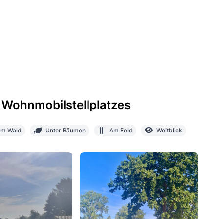
 Wohnmobilstellplatzes
Am Wald
Unter Bäumen
Am Feld
Weitblick