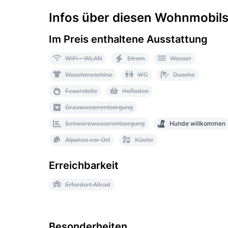
Infos über diesen Wohnmobilst
Im Preis enthaltene Ausstattung
WiFi - WLAN
Strom
Wasser
Waschmaschine
WC
Dusche
Feuerstelle
Hofladen
Grauwasserentsorgung
Schwarzwasserentsorgung
Hunde willkommen
Alpakas vor Ort
Küche
Erreichbarkeit
Erfordert Allrad
Besonderheiten