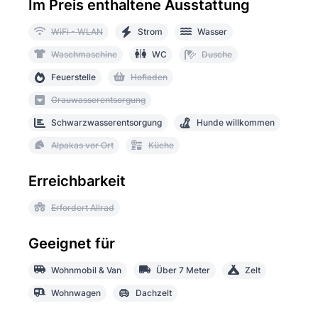
Im Preis enthaltene Ausstattung
WiFi - WLAN
Strom
Wasser
Waschmaschine
WC
Dusche
Feuerstelle
Hofladen
Grauwasserentsorgung
Schwarzwasserentsorgung
Hunde willkommen
Alpakas vor Ort
Küche
Erreichbarkeit
Erfordert Allrad
Geeignet für
Wohnmobil & Van
Über 7 Meter
Zelt
Wohnwagen
Dachzelt