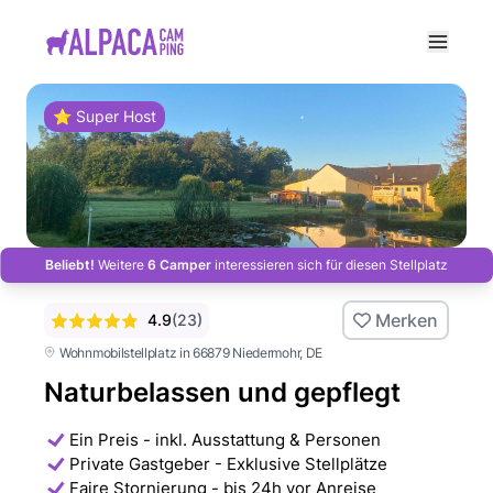
e menu
⭐ Super Host
Beliebt!
Weitere
6 Camper
interessieren sich für diesen Stellplatz
Merken
4.9
(
23
)
Wohnmobilstellplatz in 66879 Niedermohr
, DE
Naturbelassen und gepflegt
Ein Preis - inkl. Ausstattung & Personen
Private Gastgeber - Exklusive Stellplätze
Faire Stornierung - bis 24h vor Anreise