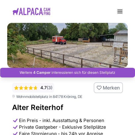
e menu
Weitere
4 Camper
interessieren sich für diesen Stellplatz
Merken
4.7
(
3
)
Wohnmobilstellplatz in 84178 Kröning
, DE
Alter Reiterhof
Ein Preis - inkl. Ausstattung & Personen
Private Gastgeber - Exklusive Stellplätze
Faire Stornierung - bis 24h vor Anreise