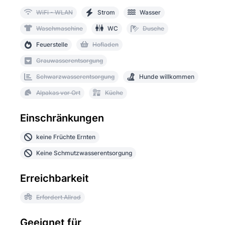
WiFi - WLAN
Strom
Wasser
Waschmaschine
WC
Dusche
Feuerstelle
Hofladen
Grauwasserentsorgung
Schwarzwasserentsorgung
Hunde willkommen
Alpakas vor Ort
Küche
Einschränkungen
keine Früchte Ernten
Keine Schmutzwasserentsorgung
Erreichbarkeit
Erfordert Allrad
Geeignet für