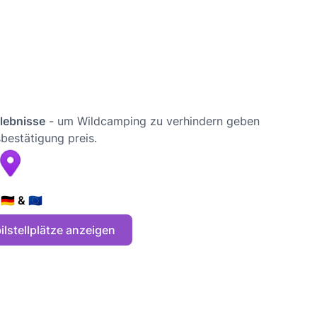
rlebnisse
- um Wildcamping zu verhindern geben
bestätigung preis.
🇪 & 🇪🇺
lstellplätze anzeigen