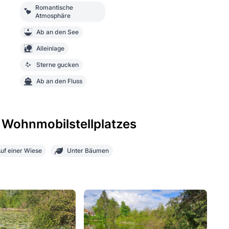
Romantische
Atmosphäre
Ab an den See
Alleinlage
Sterne gucken
Ab an den Fluss
 Wohnmobilstellplatzes
uf einer Wiese
Unter Bäumen