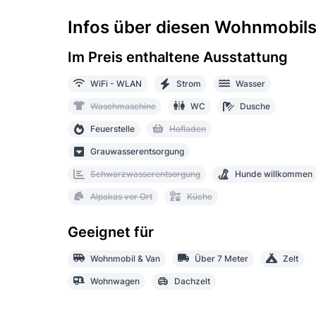
Infos über diesen Wohnmobilst
Im Preis enthaltene Ausstattung
WiFi - WLAN
Strom
Wasser
Waschmaschine
WC
Dusche
Feuerstelle
Hofladen
Grauwasserentsorgung
Schwarzwasserentsorgung
Hunde willkommen
Alpakas vor Ort
Küche
Geeignet für
Wohnmobil & Van
Über 7 Meter
Zelt
Wohnwagen
Dachzelt