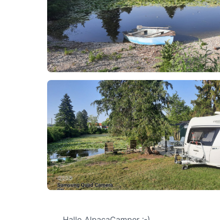
Hallo AlpacaCamper :-)