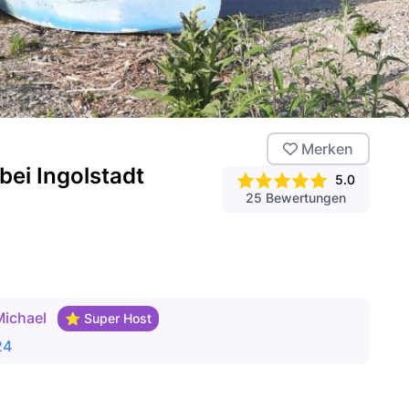
Merken
ei Ingolstadt
5.0
25
Bewertungen
Michael
⭐ Super Host
24