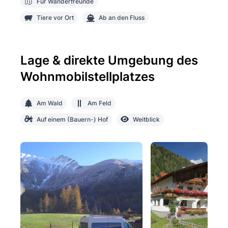
Für Wanderfreunde
Tiere vor Ort
Ab an den Fluss
Lage & direkte Umgebung des
Wohnmobilstellplatzes
Am Wald
Am Feld
Auf einem (Bauern-) Hof
Weitblick