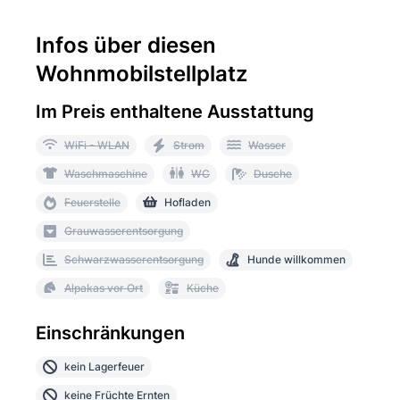
Infos über diesen
Wohnmobilstellplatz
Im Preis enthaltene Ausstattung
WiFi - WLAN
Strom
Wasser
Waschmaschine
WC
Dusche
Feuerstelle
Hofladen
Grauwasserentsorgung
Schwarzwasserentsorgung
Hunde willkommen
Alpakas vor Ort
Küche
Einschränkungen
kein Lagerfeuer
keine Früchte Ernten