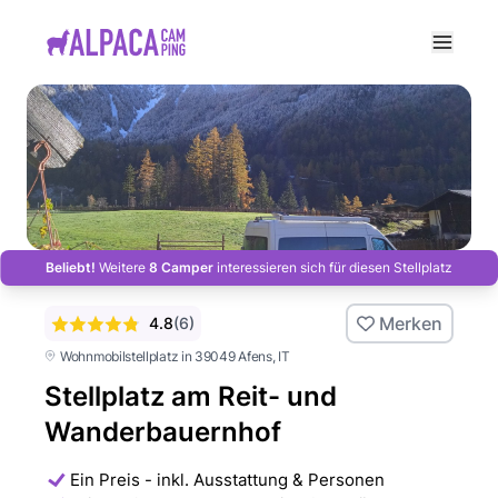
e menu
Beliebt!
Weitere
8 Camper
interessieren sich für diesen Stellplatz
Merken
4.8
(
6
)
Wohnmobilstellplatz in 39049 Afens
, IT
Stellplatz am Reit- und
Wanderbauernhof
Ein Preis - inkl. Ausstattung & Personen