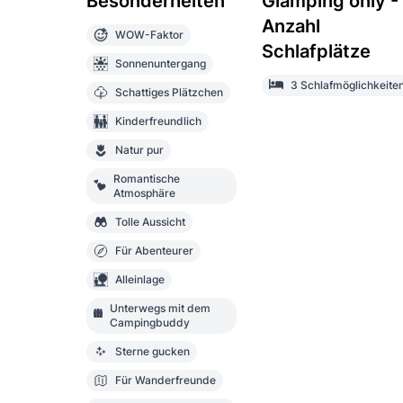
Besonderheiten
Glamping only -
Anzahl
WOW-Faktor
Schlafplätze
Sonnenuntergang
3 Schlafmöglichkeite
Schattiges Plätzchen
Kinderfreundlich
Natur pur
Romantische
Atmosphäre
Tolle Aussicht
Für Abenteurer
Alleinlage
Unterwegs mit dem
Campingbuddy
Sterne gucken
Für Wanderfreunde