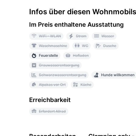
Infos über diesen Wohnmobilst
Im Preis enthaltene Ausstattung
WiFi - WLAN
Strom
Wasser
Waschmaschine
WC
Dusche
Feuerstelle
Hofladen
Grauwasserentsorgung
Schwarzwasserentsorgung
Hunde willkommen
Alpakas vor Ort
Küche
Erreichbarkeit
Erfordert Allrad