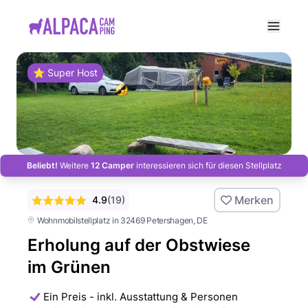
e menu
⭐ Super Host
Beliebt!
Weitere
12 Camper
interessieren sich für diesen Stellplatz
Merken
4.9
(
19
)
Wohnmobilstellplatz in 32469 Petershagen
, DE
Erholung auf der Obstwiese
im Grünen
Ein Preis - inkl. Ausstattung & Personen