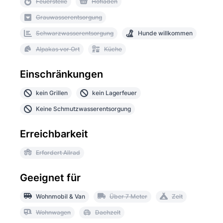
Feuerstelle
Hofladen
Grauwasserentsorgung
Schwarzwasserentsorgung
Hunde willkommen
Alpakas vor Ort
Küche
Einschränkungen
kein Grillen
kein Lagerfeuer
Keine Schmutzwasserentsorgung
Erreichbarkeit
Erfordert Allrad
Geeignet für
Wohnmobil & Van
Über 7 Meter
Zelt
Wohnwagen
Dachzelt