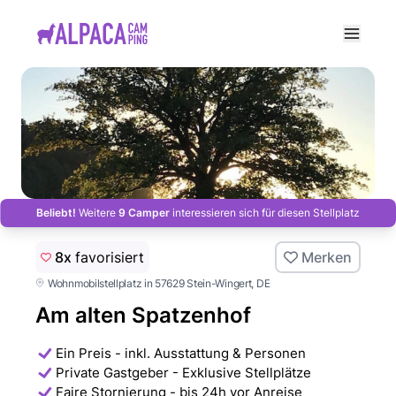
e menu
Beliebt!
Weitere
9 Camper
interessieren sich für diesen Stellplatz
8x
favorisiert
Merken
Wohnmobilstellplatz in 57629 Stein-Wingert
, DE
Am alten Spatzenhof
Ein Preis - inkl. Ausstattung & Personen
Private Gastgeber - Exklusive Stellplätze
Faire Stornierung - bis 24h vor Anreise