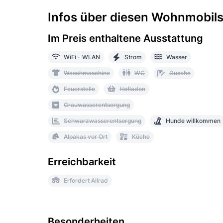
Infos über diesen Wohnmobilst
Im Preis enthaltene Ausstattung
WiFi - WLAN
Strom
Wasser
Waschmaschine
WC
Dusche
Feuerstelle
Hofladen
Grauwasserentsorgung
Schwarzwasserentsorgung
Hunde willkommen
Alpakas vor Ort
Küche
Erreichbarkeit
Erfordert Allrad
Besonderheiten