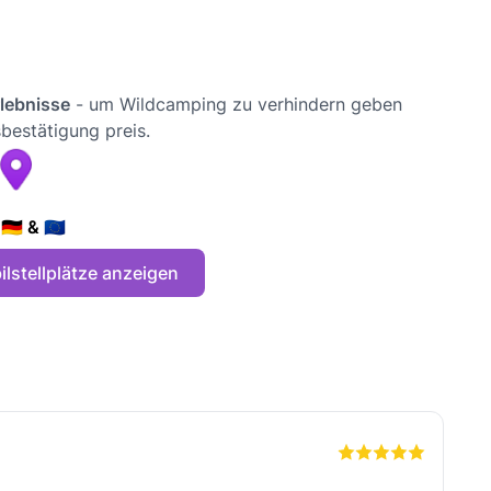
rlebnisse
- um Wildcamping zu verhindern geben
bestätigung preis.
🇪 & 🇪🇺
lstellplätze anzeigen