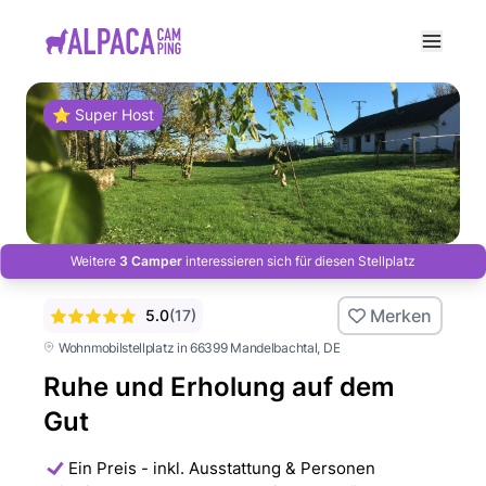
e menu
⭐ Super Host
Weitere
3 Camper
interessieren sich für diesen Stellplatz
Merken
5.0
(
17
)
Wohnmobilstellplatz in 66399 Mandelbachtal
, DE
Ruhe und Erholung auf dem
Gut
Ein Preis - inkl. Ausstattung & Personen