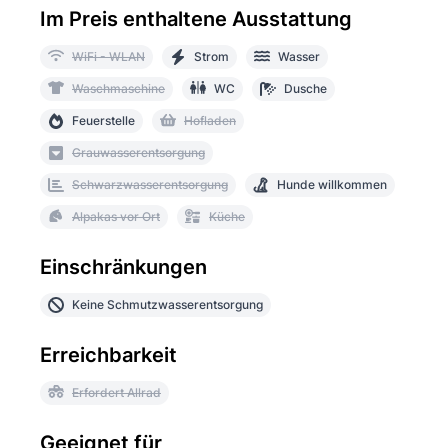
Im Preis enthaltene Ausstattung
WiFi - WLAN
Strom
Wasser
Waschmaschine
WC
Dusche
Feuerstelle
Hofladen
Grauwasserentsorgung
Schwarzwasserentsorgung
Hunde willkommen
Alpakas vor Ort
Küche
Einschränkungen
Keine Schmutzwasserentsorgung
Erreichbarkeit
Erfordert Allrad
Geeignet für