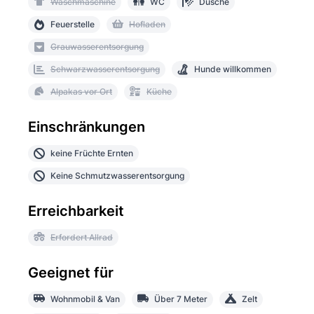
Waschmaschine
WC
Dusche
Feuerstelle
Hofladen
Grauwasserentsorgung
Schwarzwasserentsorgung
Hunde willkommen
Alpakas vor Ort
Küche
Einschränkungen
keine Früchte Ernten
Keine Schmutzwasserentsorgung
Erreichbarkeit
Erfordert Allrad
Geeignet für
Wohnmobil & Van
Über 7 Meter
Zelt