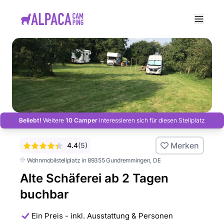
e menu
Beliebt!
Weitere
10 Camper
interessieren sich für diesen Stellplatz
Merken
4.4
(
5
)
Wohnmobilstellplatz in 89355 Gundremmingen
, DE
Alte Schäferei ab 2 Tagen
buchbar
Ein Preis - inkl. Ausstattung & Personen