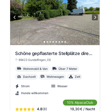
Schöne gepflasterte Stellplätze direkt am kleinen Flüsschen Brenz in bayrisch Schwaben
89423 Gundelfingen
, DE
Wohnmobil & Van
Über 7 Meter
Dachzelt
Wohnwagen
Zelt
Strom
Wasser
Hunde willkommen
10% AlpacaClub
4.8
(8)
19,30
€
/ Nacht