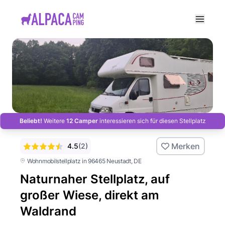
e menu
Beliebt!
Weitere
12 Camper
interessieren sich für diesen Stellplatz
Merken
4.5
(
2
)
Wohnmobilstellplatz in 96465 Neustadt
, DE
Naturnaher Stellplatz, auf
großer Wiese, direkt am
Waldrand