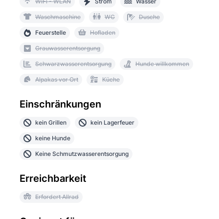
WiFi - WLAN
Strom
Wasser
Waschmaschine
WC
Dusche
Feuerstelle
Hofladen
Grauwasserentsorgung
Schwarzwasserentsorgung
Hunde willkommen
Alpakas vor Ort
Küche
Einschränkungen
kein Grillen
kein Lagerfeuer
keine Hunde
Keine Schmutzwasserentsorgung
Erreichbarkeit
Erfordert Allrad