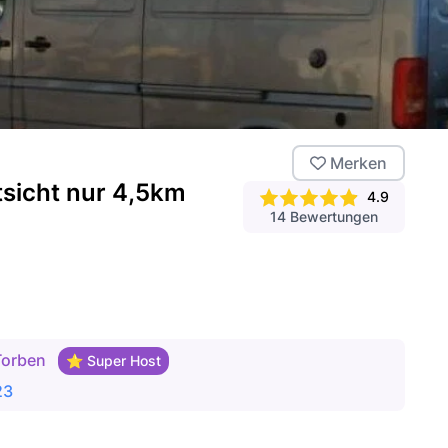
Merken
tsicht nur 4,5km
4.9
14
Bewertungen
Torben
⭐ Super Host
23