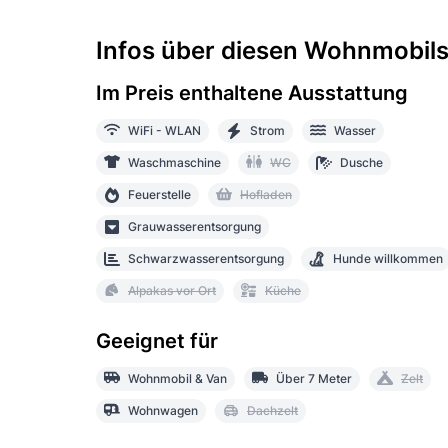
Infos über diesen Wohnmobilst
Im Preis enthaltene Ausstattung
WiFi - WLAN
Strom
Wasser
Waschmaschine
WC
Dusche
Feuerstelle
Hofladen
Grauwasserentsorgung
Schwarzwasserentsorgung
Hunde willkommen
Alpakas vor Ort
Küche
Geeignet für
Wohnmobil & Van
Über 7 Meter
Zelt
Wohnwagen
Dachzelt