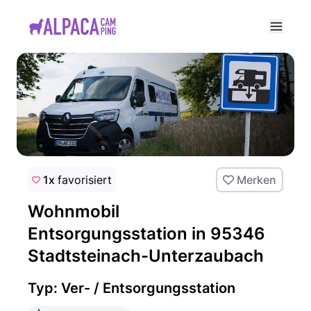
e menu
1x
favorisiert
Merken
Wohnmobil
Entsorgungsstation in 95346
Stadtsteinach-Unterzaubach
Typ: Ver- / Entsorgungsstation