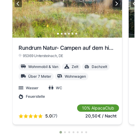
Rundrum Natur- Campen auf dem historischen Gutshof
95369 Untersteinach
, DE
Wohnmobil & Van
Zelt
Dachzelt
Über 7 Meter
Wohnwagen
Wasser
WC
Feuerstelle
10% AlpacaClub
5.0
(7)
20,50
€
/ Nacht