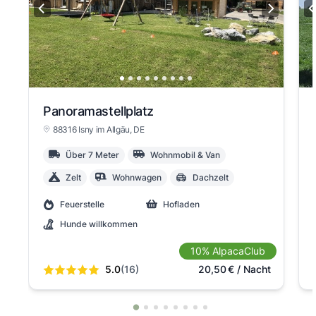
Panoramastellplatz
88316 Isny im Allgäu
, DE
Über 7 Meter
Wohnmobil & Van
Zelt
Wohnwagen
Dachzelt
Feuerstelle
Hofladen
Hunde willkommen
10% AlpacaClub
5.0
(16)
20,50
€
/ Nacht