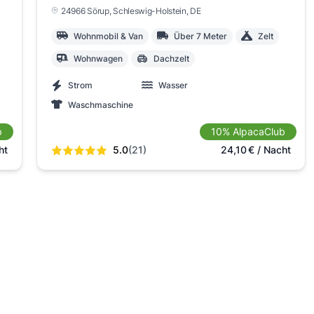
24966 Sörup
, Schleswig-Holstein
, DE
Wohnmobil & Van
Über 7 Meter
Zelt
Wohnwagen
Dachzelt
Strom
Wasser
Waschmaschine
b
10% AlpacaClub
ht
5.0
(21)
24,10
€
/ Nacht