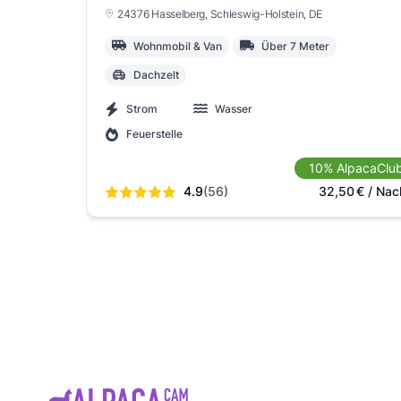
24376 Hasselberg
, Schleswig-Holstein
, DE
Wohnmobil & Van
Über 7 Meter
Dachzelt
Strom
Wasser
Feuerstelle
10% AlpacaClu
4.9
(56)
32,50
€
/ Nac