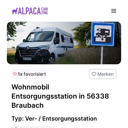
e menu
1x
favorisiert
Merken
Wohnmobil
Entsorgungsstation in 56338
Braubach
Typ: Ver- / Entsorgungsstation