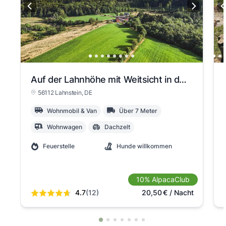
Auf der Lahnhöhe mit Weitsicht in den Westerwald
56112 Lahnstein
, DE
Wohnmobil & Van
Über 7 Meter
Wohnwagen
Dachzelt
Feuerstelle
Hunde willkommen
10% AlpacaClub
4.7
(12)
20,50
€
/ Nacht