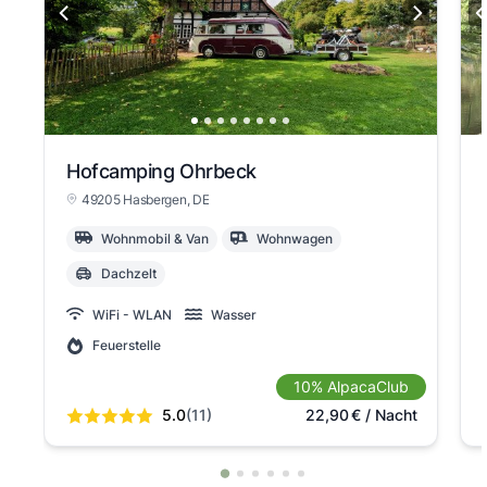
Hofcamping Ohrbeck
49205 Hasbergen
, DE
Wohnmobil & Van
Wohnwagen
Dachzelt
WiFi - WLAN
Wasser
Feuerstelle
10% AlpacaClub
5.0
(11)
22,90
€
/ Nacht