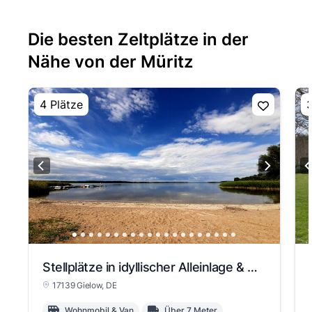
Die besten Zeltplätze in der
Nähe von der Müritz
4 Plätze
3
Stellplätze in idyllischer Alleinlage & Kultur
17139 Gielow
, DE
Wohnmobil & Van
Über 7 Meter