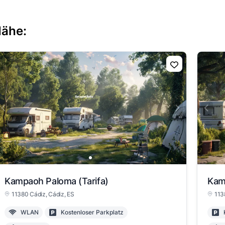
Nähe:
Kampaoh Paloma (Tarifa)
Kam
11380 Cádiz
, Cádiz
, ES
113
WLAN
Kostenloser Parkplatz