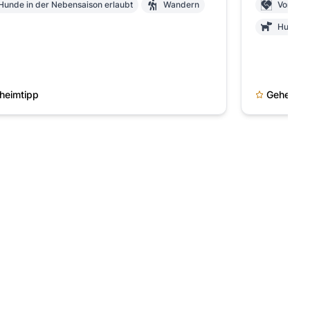
Hunde in der Nebensaison erlaubt
Wandern
Vor-Ort
Hunde i
heimtipp
Geheimti