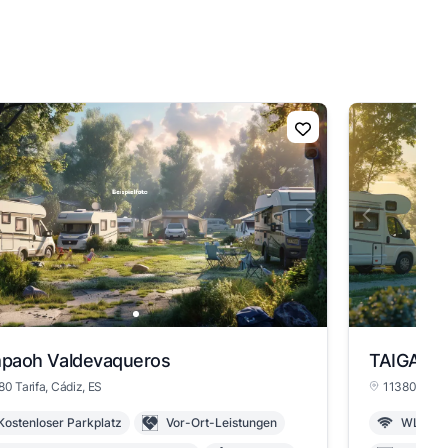
paoh Valdevaqueros
TAIGA Ta
80 Tarifa
, Cádiz
, ES
11380 Tarif
Kostenloser Parkplatz
Vor-Ort-Leistungen
WLAN