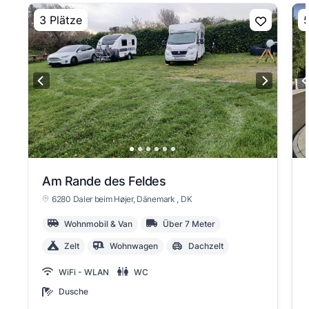
3 Plätze
5
Am Rande des Feldes
6280 Daler beim Højer, Dänemark
, DK
Wohnmobil & Van
Über 7 Meter
Zelt
Wohnwagen
Dachzelt
WiFi - WLAN
WC
Dusche