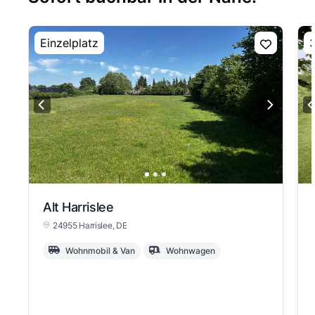
Einzelplatz
3
Alt Harrislee
24955 Harrislee
, DE
Wohnmobil & Van
Wohnwagen