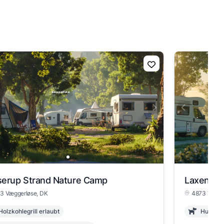
serup Strand Nature Camp
Laxenbor
3 Væggerløse, DK
4873 Vægge
Holzkohlegrill erlaubt
Hunde i