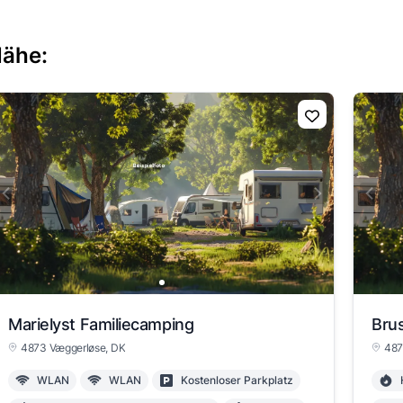
Nähe:
Marielyst Familiecamping
Bru
4873 Væggerløse, DK
487
WLAN
WLAN
Kostenloser Parkplatz