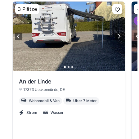
3 Plätze
4
⭐
An der Linde
17373 Ueckermünde
, DE
Wohnmobil & Van
Über 7 Meter
Strom
Wasser