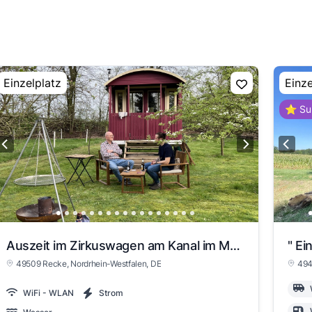
Einzelplatz
Einze
⭐ Su
Auszeit im Zirkuswagen am Kanal im Münsterland
49509 Recke
, Nordrhein-Westfalen
, DE
494
WiFi - WLAN
Strom