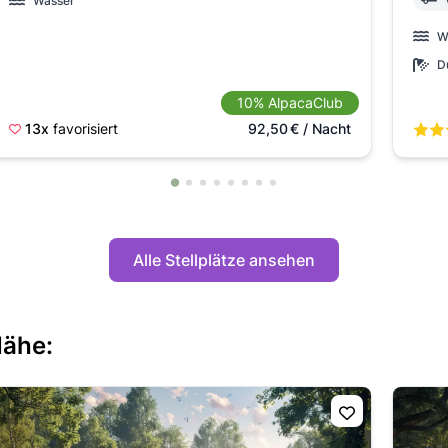
Wasser
W
D
10% AlpacaClub
13x
favorisiert
92,50
€
/ Nacht
Alle Stellplätze ansehen
Nähe: