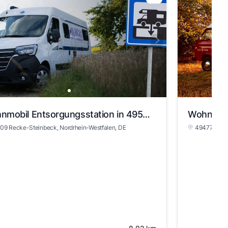
Wohnmobil Entsorgungsstation in 49509 Recke-Steinbeck
09 Recke-Steinbeck
, Nordrhein-Westfalen
, DE
49477 Ibbe