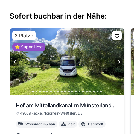
Sofort buchbar in der Nähe:
2 Plätze
⭐ Super Host
Hof am Mittellandkanal im Münsterland am Teutoburger Wald
49509 Recke
, Nordrhein-Westfalen
, DE
Wohnmobil & Van
Zelt
Dachzelt