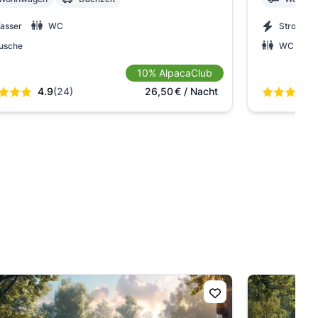
asser
WC
Strom
usche
WC
10% AlpacaClub
4.9
(24)
26,50
€
/ Nacht