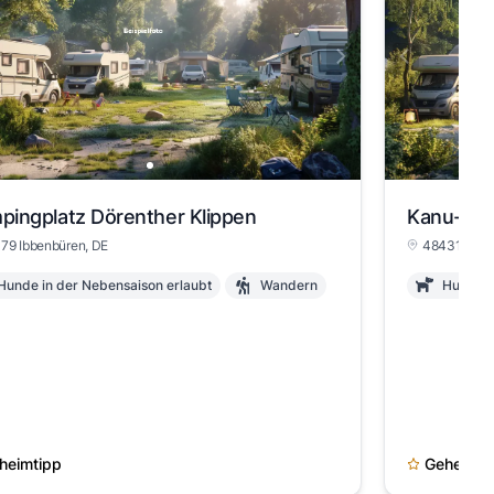
pingplatz Dörenther Klippen
Kanu-Club
79 Ibbenbüren, DE
48431 Rhei
Hunde in der Nebensaison erlaubt
Wandern
Hunde i
heimtipp
Geheimti