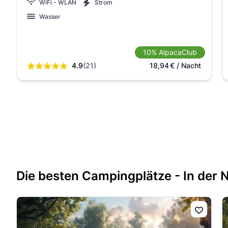
WiFi - WLAN
Strom
Wasser
10% AlpacaClub
4.9
(21)
18,94
€
/ Nacht
Die besten Campingplätze - In der 