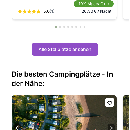
10% AlpacaClub
5.0
(1)
26,50
€
/ Nacht
Alle Stellplätze ansehen
Die besten Campingplätze - In
der Nähe: