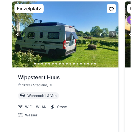
Einzelplatz
E
⭐
Wippsteert Huus
26937 Stadland
, DE
Wohnmobil & Van
WiFi - WLAN
Strom
Wasser