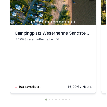
Campingplatz Weserhenne Sandstedt – Ihr Rückzugsort direkt am Weserufer!
27628 Hagen im Bremischen
, DE
10x
favorisiert
16,90
€
/ Nacht