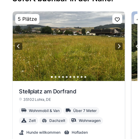
5 Plätze
4
Stellplatz am Dorfrand
35102 Lohra
, DE
Wohnmobil & Van
Über 7 Meter
Zelt
Dachzelt
Wohnwagen
Hunde willkommen
Hofladen