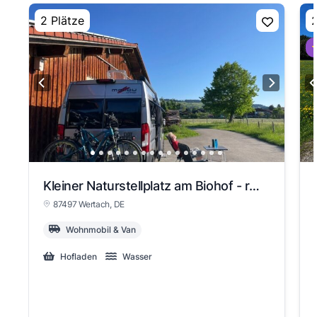
2 Plätze
2
⭐
Kleiner Naturstellplatz am Biohof - ruhig & mit Alpenblick
87497 Wertach
, DE
Wohnmobil & Van
Hofladen
Wasser