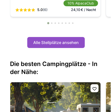
10% AlpacaClub
5.0
(6)
24,10
€
/ Nacht
Alle Stellplätze ansehen
Die besten Campingplätze - In
der Nähe: