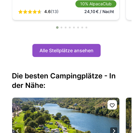
10% AlpacaClub
4.6
(13)
24,10
€
/ Nacht
Alle Stellplätze ansehen
Die besten Campingplätze - In
der Nähe: