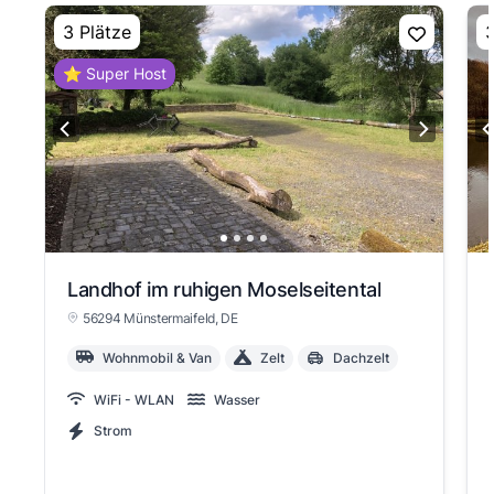
3 Plätze
3
⭐ Super Host
Landhof im ruhigen Moselseitental
56294 Münstermaifeld
, DE
Wohnmobil & Van
Zelt
Dachzelt
WiFi - WLAN
Wasser
Strom