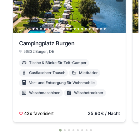
Campingplatz Burgen
56332 Burgen
, DE
Tische & Bänke für Zelt-Camper
Gasflaschen-Tausch
Mietbäder
Ver- und Entsorgung für Wohnmobile
Waschmaschinen
Wäschetrockner
Kostenloser Parkplatz
Bar auf dem Gelände
42x
favorisiert
25,90
€
/ Nacht
Einzelwaschkabinen
WLAN