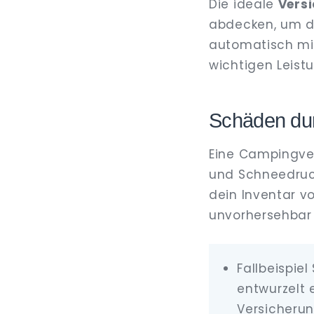
Die ideale
Vers
abdecken, um di
automatisch mit
wichtigen Leist
Schäden dur
Eine Campingve
und Schneedruc
dein Inventar v
unvorhersehbar
Fallbeispie
entwurzelt 
Versicherun