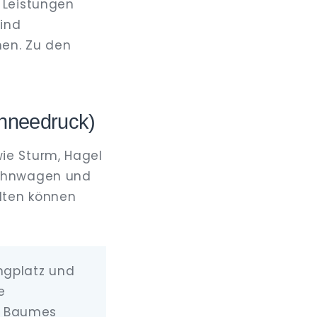
 Leistungen
sind
hen. Zu den
chneedruck)
ie Sturm, Hagel
Wohnwagen und
lten können
ingplatz und
e
es Baumes