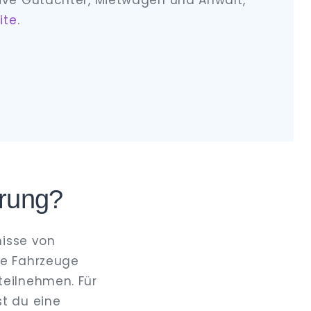
ive Gutachter, Mietwagen und Anwalt,
ite
.
erung?
nisse von
te Fahrzeuge
teilnehmen. Für
t du eine