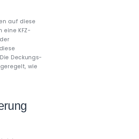
en auf diese
m eine KFZ-
oder
diese
 Die Deckungs-
geregelt, wie
herung