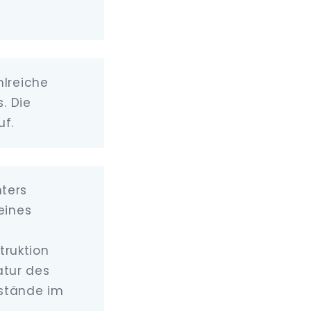
hlreiche
. Die
uf.
ters
eines
truktion
atur des
stände im