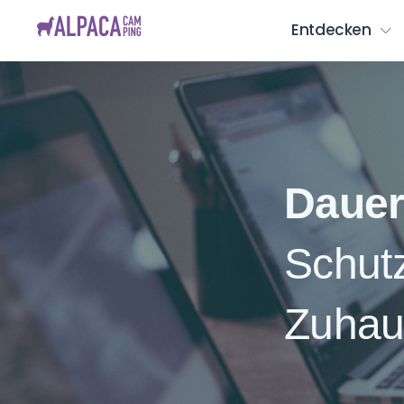
Skip
AlpacaCamping
Entdecken
to
content
Dauer
Schutz
Zuhau