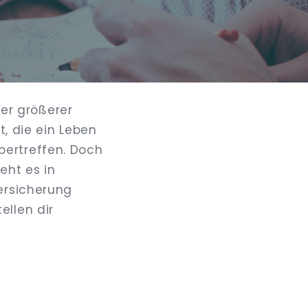
er größerer
t, die ein Leben
bertreffen. Doch
eht es in
ersicherung
ellen dir