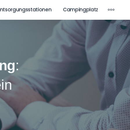
MOR
Entsorgungsstationen
Campingplatz
ung
:
in