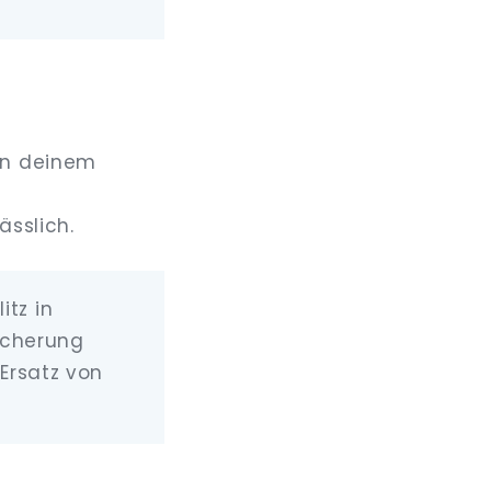
an deinem
ässlich.
itz in
icherung
Ersatz von