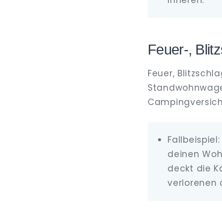
Inneren.
Feuer-, Blit
Feuer, Blitzsch
Standwohnwagen
Campingversiche
Fallbeispiel
deinen Wohn
deckt die 
verlorenen