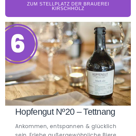
ZUM STELLPLATZ DER BRAUEREI
KIRSCHHOLZ
Hopfengut Nº20 – Tettnang
Ankommen, entspannen & glücklich
sein. Erlebe außergewöhnliche Biere