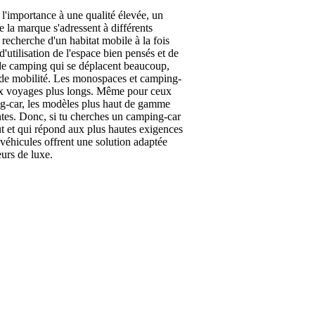
 l'importance à une qualité élevée, un
 la marque s'adressent à différents
recherche d'un habitat mobile à la fois
d'utilisation de l'espace bien pensés et de
s de camping qui se déplacent beaucoup,
 de mobilité. Les monospaces et camping-
ux voyages plus longs. Même pour ceux
ping-car, les modèles plus haut de gamme
tes. Donc, si tu cherches un camping-car
t et qui répond aux plus hautes exigences
 véhicules offrent une solution adaptée
urs de luxe.