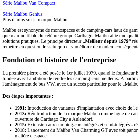
Série Malibu Van Compact
Série Malibu Genius
Plus d'infos sur la marque Malibu
Malibu est synonyme de monospaces et de camping-cars haut de ga
que marque filiale du célèbre groupe Carthago, Malibu allie une quali
solutions pratiques. Le principe directeur
„Meilleur depuis 1979“
rés
remettre en question le statu quo et s'améliorer de manière conséquent
Fondation et histoire de l'entreprise
La première pierre a été posée le 1er juillet 1979, quand le fondateur
fondée avec l'ambition de rendre les camping-cars meilleurs. À partir d
l'aménagement de bus VW, avec un succès particulier pour le „Malibu
Des étapes importantes :
1991:
Introduction de variantes d'implantation avec choix de l'e
2013:
Réintroduction de la marque Malibu comme ligne de ca
ouverture de Carthago City à Aulendorf.
2015:
Extension aux camping-cars intégrés et semi-intégrés - 
2018:
Lancement du Malibu Van Charming GT avec toit panora
matière d'espace.