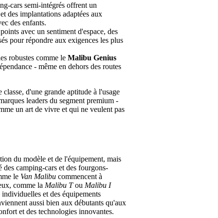
g-cars semi-intégrés offrent un
 et des implantations adaptées aux
vec des enfants.
points avec un sentiment d'espace, des
nsés pour répondre aux exigences les plus
les robustes comme le
Malibu Genius
indépendance - même en dehors des routes
 classe, d'une grande aptitude à l'usage
es marques leaders du segment premium -
mme un art de vivre et qui ne veulent pas
ction du modèle et de l'équipement, mais
é des camping-cars et des fourgons-
omme le
Van Malibu
commencent à
xueux, comme la
Malibu T
ou
Malibu I
 individuelles et des équipements
viennent aussi bien aux débutants qu'aux
confort et des technologies innovantes.