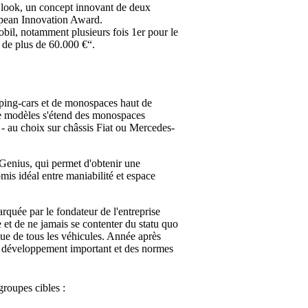
ook, un concept innovant de deux
opean Innovation Award.
obil, notamment plusieurs fois 1er pour le
 de plus de 60.000 €“.
mping-cars et de monospaces haut de
de modèles s'étend des monospaces
- au choix sur châssis Fiat ou Mercedes-
u Genius, qui permet d'obtenir une
is idéal entre maniabilité et espace
rquée par le fondateur de l'entreprise
 et de ne jamais se contenter du statu quo
que de tous les véhicules. Année après
e développement important et des normes
groupes cibles :