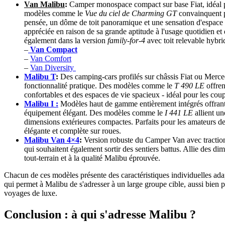
Van Malibu
:
Camper monospace compact sur base Fiat, idéal po
modèles comme le
Vue du ciel de Charming GT
convainquent pa
pensée, un dôme de toit panoramique et une sensation d'espace i
appréciée en raison de sa grande aptitude à l'usage quotidien et
également dans la version
family-for-4
avec toit relevable hybri
–
Van Compact
–
Van Comfort
–
Van Diversity
Malibu T
:
Des camping-cars profilés sur châssis Fiat ou Merce
fonctionnalité pratique. Des modèles comme le
T 490 LE
offren
confortables et des espaces de vie spacieux - idéal pour les coupl
Malibu I :
Modèles haut de gamme entièrement intégrés offrant 
équipement élégant. Des modèles comme le
I 441 LE
allient un
dimensions extérieures compactes. Parfaits pour les amateurs de
élégante et complète sur roues.
Malibu Van 4×4
:
Version robuste du Camper Van avec traction
qui souhaitent également sortir des sentiers battus. Allie des d
tout-terrain et à la qualité Malibu éprouvée.
Chacun de ces modèles présente des caractéristiques individuelles adap
qui permet à Malibu de s'adresser à un large groupe cible, aussi bien 
voyages de luxe.
Conclusion : à qui s'adresse Malibu ?