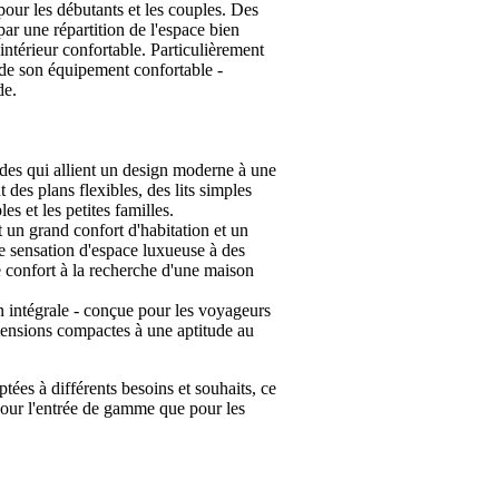
ur les débutants et les couples. Des
r une répartition de l'espace bien
ntérieur confortable. Particulièrement
 de son équipement confortable -
de.
des qui allient un design moderne à une
t des plans flexibles, des lits simples
es et les petites familles.
un grand confort d'habitation et un
e sensation d'espace luxueuse à des
 confort à la recherche d'une maison
 intégrale - conçue pour les voyageurs
imensions compactes à une aptitude au
tées à différents besoins et souhaits, ce
pour l'entrée de gamme que pour les