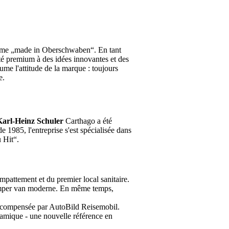
mme „made in Oberschwaben“. En tant
té premium à des idées innovantes et des
ume l'attitude de la marque : toujours
e.
Karl-Heinz Schuler
Carthago a été
e 1985, l'entreprise s'est spécialisée dans
 Hit“.
mpattement et du premier local sanitaire.
mper van moderne. En même temps,
récompensée par AutoBild Reisemobil.
mique - une nouvelle référence en