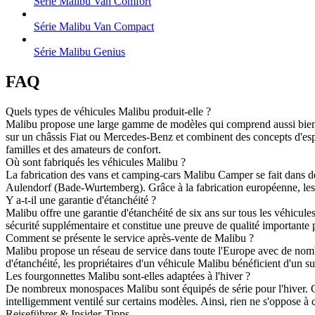
Série Malibu Van Comfort
Série Malibu Van Compact
Série Malibu Genius
FAQ
Quels types de véhicules Malibu produit-elle ?
Malibu propose une large gamme de modèles qui comprend aussi bien d
sur un châssis Fiat ou Mercedes-Benz et combinent des concepts d'esp
familles et des amateurs de confort.
Où sont fabriqués les véhicules Malibu ?
La fabrication des vans et camping-cars Malibu Camper se fait dans de
Aulendorf (Bade-Wurtemberg). Grâce à la fabrication européenne, les 
Y a-t-il une garantie d'étanchéité ?
Malibu offre une garantie d'étanchéité de six ans sur tous les véhicule
sécurité supplémentaire et constitue une preuve de qualité importante 
Comment se présente le service après-vente de Malibu ?
Malibu propose un réseau de service dans toute l'Europe avec de nombreu
d'étanchéité, les propriétaires d'un véhicule Malibu bénéficient d'un sui
Les fourgonnettes Malibu sont-elles adaptées à l'hiver ?
De nombreux monospaces Malibu sont équipés de série pour l'hiver. C
intelligemment ventilé sur certains modèles. Ainsi, rien ne s'oppose à 
Reiseführer & Insider-Tipps