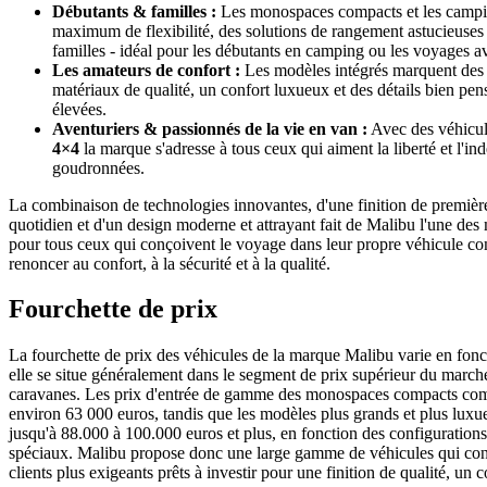
Débutants & familles :
Les monospaces compacts et les campin
maximum de flexibilité, des solutions de rangement astucieuses
familles - idéal pour les débutants en camping ou les voyages a
Les amateurs de confort :
Les modèles intégrés marquent des 
matériaux de qualité, un confort luxueux et des détails bien pe
élevées.
Aventuriers & passionnés de la vie en van :
Avec des véhicu
4×4
la marque s'adresse à tous ceux qui aiment la liberté et l'
goudronnées.
La combinaison de technologies innovantes, d'une finition de première
quotidien et d'un design moderne et attrayant fait de Malibu l'une d
pour tous ceux qui conçoivent le voyage dans leur propre véhicule co
renoncer au confort, à la sécurité et à la qualité.
Fourchette de prix
La fourchette de prix des véhicules de la marque Malibu varie en fon
elle se situe généralement dans le segment de prix supérieur du march
caravanes. Les prix d'entrée de gamme des monospaces compacts c
environ 63 000 euros, tandis que les modèles plus grands et plus lu
jusqu'à 88.000 à 100.000 euros et plus, en fonction des configurations
spéciaux. Malibu propose donc une large gamme de véhicules qui con
clients plus exigeants prêts à investir pour une finition de qualité, un 