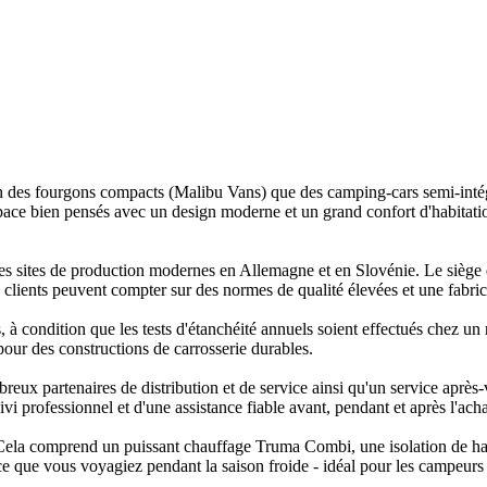
es fourgons compacts (Malibu Vans) que des camping-cars semi-intégrés
ace bien pensés avec un design moderne et un grand confort d'habitatio
s sites de production modernes en Allemagne et en Slovénie. Le siège de
clients peuvent compter sur des normes de qualité élevées et une fabri
s, à condition que les tests d'étanchéité annuels soient effectués chez u
pour des constructions de carrosserie durables.
x partenaires de distribution et de service ainsi qu'un service après-ve
vi professionnel et d'une assistance fiable avant, pendant et après l'acha
ela comprend un puissant chauffage Truma Combi, une isolation de haute
ce que vous voyagiez pendant la saison froide - idéal pour les campeurs 