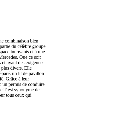
une combinaison bien
 partie du célèbre groupe
espace innovants et à une
 Mercedes. Que ce soit
s et ayant des exigences
 plus divers. Elle
paré, un lit de pavillon
fé. Grâce à leur
c un permis de conduire
rie T est synonyme de
our tous ceux qui