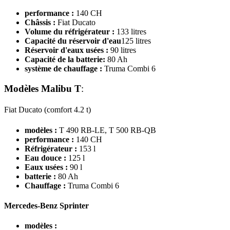
performance :
140 CH
Châssis :
Fiat Ducato
Volume du réfrigérateur :
133 litres
Capacité du réservoir d'eau
125 litres
Réservoir d'eaux usées :
90 litres
Capacité de la batterie
:
80 Ah
système de chauffage :
Truma Combi 6
Modèles Malibu T
:
Fiat Ducato (comfort 4.2 t)
modèles :
T 490 RB-LE, T 500 RB-QB
performance :
140 CH
Réfrigérateur :
153 l
Eau douce :
125 l
Eaux usées :
90 l
batterie :
80 Ah
Chauffage :
Truma Combi 6
Mercedes-Benz Sprinter
modèles :