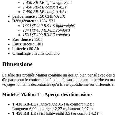
T 450 RB-LE lightweight 3,5 t
T 450 RB-LE comfort 4.2 t
T 490 RB-LE comfort 4.2 t
performance :
150 CHEVAUX
Réfrigérateur :
133-153 l
133 l (T 450 RB-LE lightweight)
134 l (T 450 RB-LE comfort)
153 l (T 490 RB-LE comfort)
Eau douce :
150 l
Eaux usées :
140 l
batterie :
80 Ah
Chauffage :
Truma Combi 6
Dimensions
La série des profilés Malibu combine un design bien pensé avec des d
d'espace pour le confort et la flexibilité, sans pour autant perdre en ma
voyages lointains décontractés qu'à la vie quotidienne sur différents 
Modèles Malibu T - Aperçu des dimensions
T 430 KB-LE
(lightweight 3.5 t & comfort 4.2 t) :
Longueur 6,90 m, largeur 2,27 m, hauteur 2,97 m
T 450 RB-LE
(Fiat lightweight 3.5 t & comfort 4.2 t) :