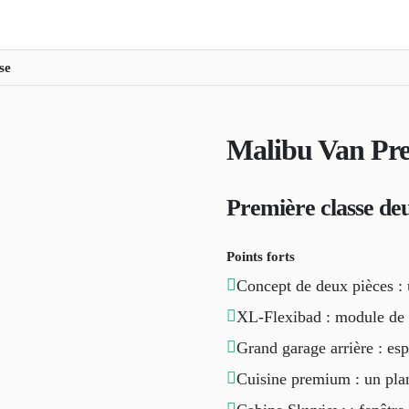
se
Malibu Van Pre
Première classe d
Points forts
Concept de deux pièces : 
XL-Flexibad : module de b
Grand garage arrière : es
Cuisine premium : un plan