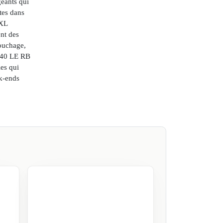
eants qui
ntes dans
 XL
ent des
couchage,
 640 LE RB
es qui
ek-ends