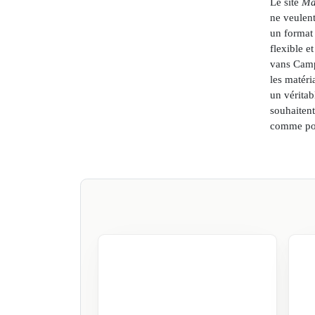
Le site
Ma
ne veulent
un format
flexible e
vans Campe
les matéri
un vérita
souhaitent
comme pou