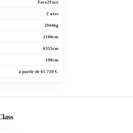
Face2Face
2 axes
2944kg
2100cm
6355cm
190cm
à partir de 65 710 €.
Class