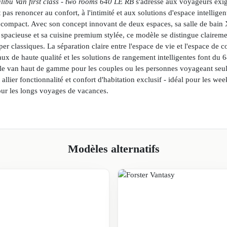
libu Van first class - two rooms 640 LE RB
s'adresse aux voyageurs exig
 pas renoncer au confort, à l'intimité et aux solutions d'espace intellige
 compact. Avec son concept innovant de deux espaces, sa salle de bain
t spacieuse et sa cuisine premium stylée, ce modèle se distingue clairem
r classiques. La séparation claire entre l'espace de vie et l'espace de 
aux de haute qualité et les solutions de rangement intelligentes font du
ble van haut de gamme pour les couples ou les personnes voyageant seul
 allier fonctionnalité et confort d'habitation exclusif - idéal pour les we
r les longs voyages de vacances.
Modèles alternatifs