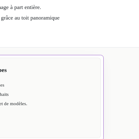
age à part entière.
 grâce au toit panoramique
pes
pes
haits
et de modèles.