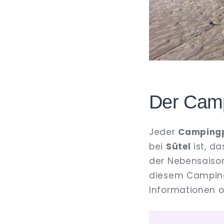
Der Camp
Jeder
Campingp
bei
Sütel
ist, da
der Nebensaison
diesem Campingp
Informationen or