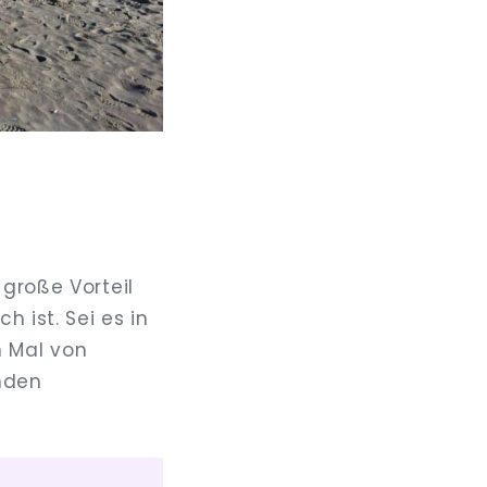
 große Vorteil
 ist. Sei es in
n Mal von
nden