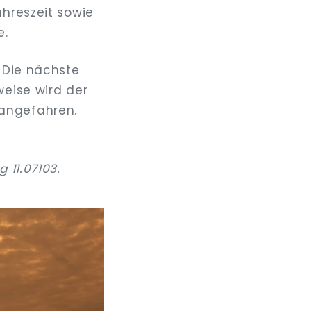
ahreszeit sowie
e.
. Die nächste
weise wird der
angefahren.
 11.07103.