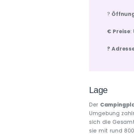
?️
Öffnung
€ Preise
:
? Adress
Lage
Der
Campingpl
Umgebung zahlre
sich die Gesamt
sie mit rund 80