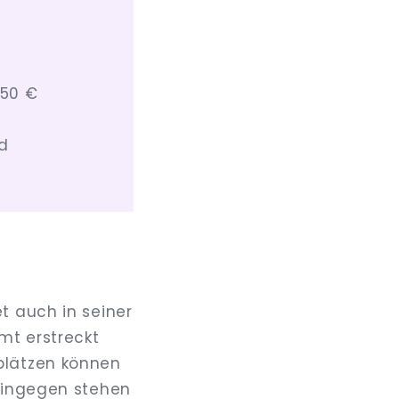
250 €
nd
t auch in seiner
mt erstreckt
plätzen können
 hingegen stehen