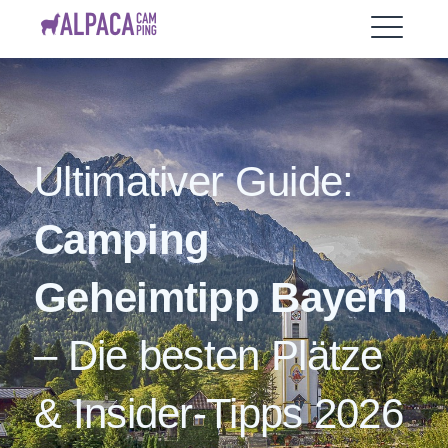
Skip
AlpacaCamping
to
ME
content
EXPAND
DROPDO
Ultimativer Guide:
Camping
Geheimtipp Bayern
– Die besten Plätze
& Insider‑Tipps 2026