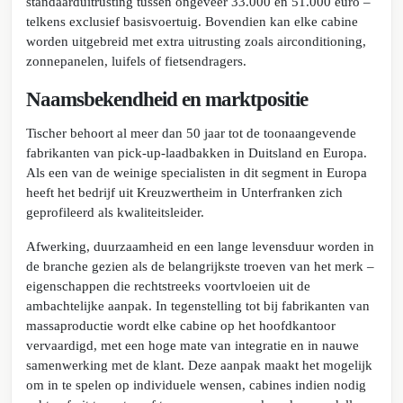
standaarduitrusting tussen ongeveer 33.000 en 51.000 euro –
telkens exclusief basisvoertuig. Bovendien kan elke cabine
worden uitgebreid met extra uitrusting zoals airconditioning,
zonnepanelen, luifels of fietsendragers.
Naamsbekendheid en marktpositie
Tischer behoort al meer dan 50 jaar tot de toonaangevende
fabrikanten van pick-up-laadbakken in Duitsland en Europa.
Als een van de weinige specialisten in dit segment in Europa
heeft het bedrijf uit Kreuzwertheim in Unterfranken zich
geprofileerd als kwaliteitsleider.
Afwerking, duurzaamheid en een lange levensduur worden in
de branche gezien als de belangrijkste troeven van het merk –
eigenschappen die rechtstreeks voortvloeien uit de
ambachtelijke aanpak. In tegenstelling tot bij fabrikanten van
massaproductie wordt elke cabine op het hoofdkantoor
vervaardigd, met een hoge mate van integratie en in nauwe
samenwerking met de klant. Deze aanpak maakt het mogelijk
om in te spelen op individuele wensen, cabines indien nodig