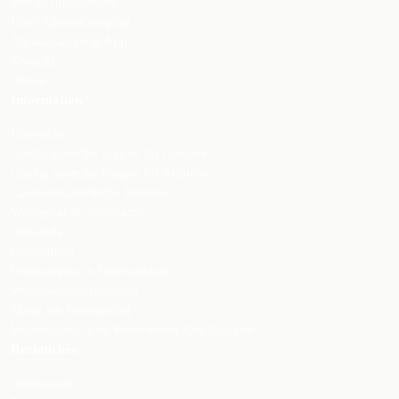
Wie es funktioniert
Über AlpacaCamping
AlpacaCamping App
Kontakt
Presse
Information
Übersicht
Häufig gestellte Fragen für Camper
Häufig gestellte Fragen für Anbieter
Landwirtschaftliche Betriebe
Weingüter & Weinberge
Verbände
Gemeinden
Wildcampen in Deutschland
Wohnmobilvermietung
Miete ein Wohnmobil
Wohnwagen- und Wohnmobil-Konfigurator
Rechtliches
Impressum