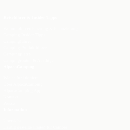
Reiseführer & Insider-Tipps
Wohnmobilversicherung & Finanzierung
Camping-Insider-Tipps
Campingführer
Camping-Produktführer
Campingplätze
Campingrouten & Ausflüge
AlpacaCamping
Wie es funktioniert
Über AlpacaCamping
AlpacaCamping App
Kontakt
Presse
Information
Übersicht
Häufig gestellte Fragen für Camper