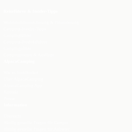
Reiseführer & Insider-Tipps
Wohnmobilversicherung & Finanzierung
Camping-Insider-Tipps
Campingführer
Camping-Produktführer
Campingplätze
Campingrouten & Ausflüge
AlpacaCamping
Wie es funktioniert
Über AlpacaCamping
AlpacaCamping App
Kontakt
Presse
Information
Übersicht
Häufig gestellte Fragen für Camper
Häufig gestellte Fragen für Anbieter