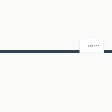
French
Reiseführer & Insider-Tipps
Wohnmobilversicherung & Finanzierung
Camping-Insider-Tipps
Campingführer
Camping-Produktführer
Campingplätze
Campingrouten & Ausflüge
AlpacaCamping