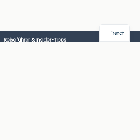
French
Reiseführer & Insider-Tipps
Wohnmobilversicherung & Finanzierung
Camping-Insider-Tipps
Campingführer
Camping-Produktführer
Campingplätze
Campingrouten & Ausflüge
AlpacaCamping
Wie es funktioniert
Über AlpacaCamping
AlpacaCamping App
Kontakt
Presse