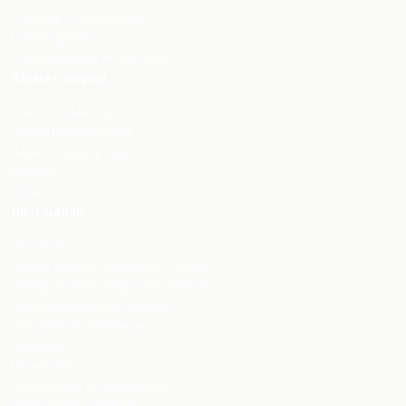
Camping-Produktführer
Campingplätze
Campingrouten & Ausflüge
AlpacaCamping
Wie es funktioniert
Über AlpacaCamping
AlpacaCamping App
Kontakt
Presse
Information
Übersicht
Häufig gestellte Fragen für Camper
Häufig gestellte Fragen für Anbieter
Landwirtschaftliche Betriebe
Weingüter & Weinberge
Verbände
Gemeinden
Wildcampen in Deutschland
Wohnmobilvermietung