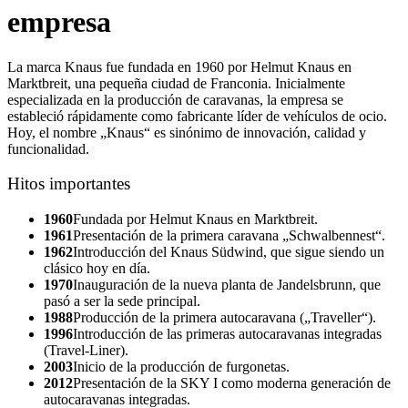
empresa
La marca Knaus fue fundada en 1960 por Helmut Knaus en
Marktbreit, una pequeña ciudad de Franconia. Inicialmente
especializada en la producción de caravanas, la empresa se
estableció rápidamente como fabricante líder de vehículos de ocio.
Hoy, el nombre „Knaus“ es sinónimo de innovación, calidad y
funcionalidad.
Hitos importantes
1960
Fundada por Helmut Knaus en Marktbreit.
1961
Presentación de la primera caravana „Schwalbennest“.
1962
Introducción del Knaus Südwind, que sigue siendo un
clásico hoy en día.
1970
Inauguración de la nueva planta de Jandelsbrunn, que
pasó a ser la sede principal.
1988
Producción de la primera autocaravana („Traveller“).
1996
Introducción de las primeras autocaravanas integradas
(Travel-Liner).
2003
Inicio de la producción de furgonetas.
2012
Presentación de la SKY I como moderna generación de
autocaravanas integradas.