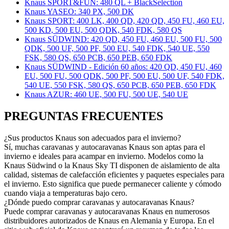
Knaus SPORT&FUN: 480 QL + BlackSelection
Knaus YASEO: 340 PX, 500 DK
Knaus SPORT: 400 LK, 400 QD, 420 QD, 450 FU, 460 EU,
500 KD, 500 EU, 500 QDK, 540 FDK, 580 QS
Knaus SÜDWIND: 420 QD, 450 FU, 460 EU, 500 FU, 500
QDK, 500 UF, 500 PF, 500 EU, 540 FDK, 540 UE, 550
FSK, 580 QS, 650 PCB, 650 PEB, 650 FDK
Knaus SÜDWIND - Edición 60 años: 420 QD, 450 FU, 460
EU, 500 FU, 500 QDK, 500 PF, 500 EU, 500 UF, 540 FDK,
540 UE, 550 FSK, 580 QS, 650 PCB, 650 PEB, 650 FDK
Knaus AZUR: 460 UE, 500 FU, 500 UE, 540 UE
PREGUNTAS FRECUENTES
¿Sus productos Knaus son adecuados para el invierno?
Sí, muchas caravanas y autocaravanas Knaus son aptas para el
invierno e ideales para acampar en invierno. Modelos como la
Knaus Südwind o la Knaus Sky TI disponen de aislamiento de alta
calidad, sistemas de calefacción eficientes y paquetes especiales para
el invierno. Esto significa que puede permanecer caliente y cómodo
cuando viaja a temperaturas bajo cero.
¿Dónde puedo comprar caravanas y autocaravanas Knaus?
Puede comprar caravanas y autocaravanas Knaus en numerosos
distribuidores autorizados de Knaus en Alemania y Europa. En el