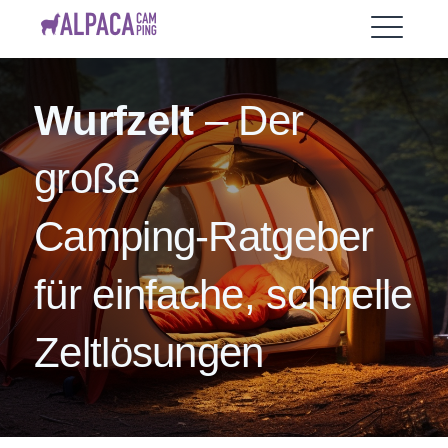
Skip
AlpacaCamping
to
ME
content
Wurfzelt
– Der
EXPAND
DROPDO
große
Camping‑Ratgeber
für einfache, schnelle
Zeltlösungen